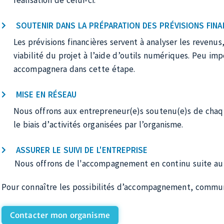
Un accompagnement de proxi
MicroEntreprendre Lanaudière offre un accompagnement de 
meilleure compréhension du cycle entrepreneurial et de la g
projet. Grâce à l’accompagnement, vous serez écouté, prép
d’affaires, y compris pour l’obtention d’un financement.
Nous pouvons vous accompagner dans votre démarche pour
APPORTER UN SUIVI INDIVIDUALISÉ
MicroEntreprendre Lanaudière vous offre un soutien dan
lancement de votre entreprise afin d’être opérationnel 
techniques ponctuels.
AIDER À LA RÉDACTION DU PLAN D'AFFAIRES