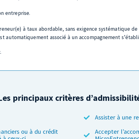
inancement aux entrepreneur(e
Accès souple au financement