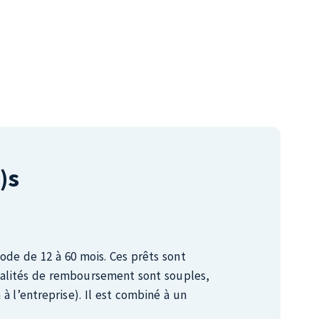
ciel qui formalise par écrit les projections de
es objectifs à atteindre ainsi que les méthodes et les
entreprises sera là pour vous accompagner dans la
NCIÈRES
 les dépenses et le besoin financier afin d’évaluer la
orte le stade de l’entreprise, notre conseillère vous
e région de Lanaudière la possibilité de réseauter par
 financement.