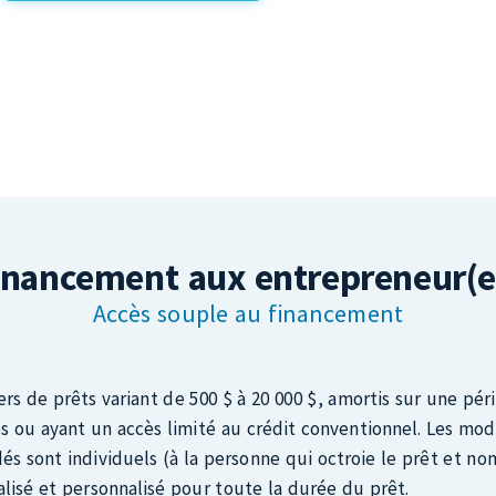
Le plan d’affaires ou
business plan
, est un document offi
développement de votre future entreprise.
Il définit l
délais nécessaires pour y parvenir. Notre conseillère
aux 
réalisation de celui-ci.
SOUTENIR DANS LA PRÉPARATION DES PRÉVISIONS FINA
Les prévisions financières servent à analyser les revenus,
viabilité du projet à l’aide d’outils numériques. Peu imp
accompagnera dans cette étape.
MISE EN RÉSEAU
Nous offrons aux entrepreneur(e)s soutenu(e)s de chaqu
le biais d’activités organisées par l’organisme.
ASSURER LE SUIVI DE L'ENTREPRISE
Nous offrons de l'accompagnement en continu suite au