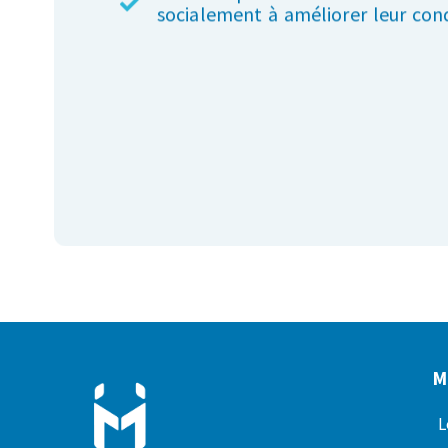
M
L
É