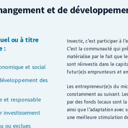
duel ou à titre
Investir, c’est participer à l
 :
C’est la communauté qui prê
matérialise par le fait que l
sont réinvestis dans le capi
onomique et social
futur(e)s emprunteurs et e
 développement des
Les entrepreneur(e)s du mic
constamment au suivant. Les
ue et responsable
par des fonds locaux sont la
ainsi que l’adaptation avec 
ur investissement
une meilleure stimulation d
nu ou exclues
dition
Chaque dollar investi au se
projet d’entreprise a suscité