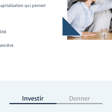
lité
nancière
Investir
Donner
 changement et de développeme