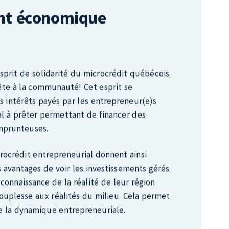
’esprit de solidarité du microcrédit québécois.
te à la communauté! Cet esprit se
es intérêts payés par les entrepreneur(e)s
tal à prêter permettant de financer des
mprunteuses.
rocrédit entrepreneurial donnent ainsi
 avantages de voir les investissements gérés
 connaissance de la réalité de leur région
souplesse aux réalités du milieu. Cela permet
e la dynamique entrepreneuriale.
in de MicroEntreprendre Lanaudière dans un
 l’investissement de 9 $ de la part des