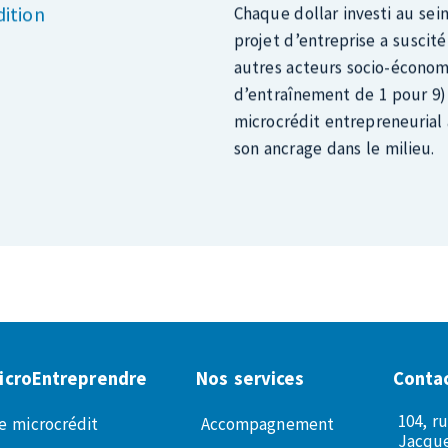
autres acteurs socio-économ
d’entraînement de 1 pour 9),
microcrédit entrepreneurial
son ancrage dans le milieu.
icroEntreprendre
Nos services
Conta
104, r
e microcrédit
Accompagnement
Jacque
quipe et CA
Financement
info@m